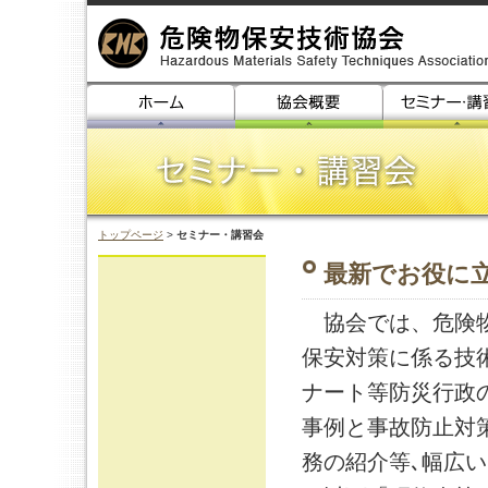
トップページ
>
セミナー・講習会
最新でお役に
協会では、危険物
保安対策に係る技
ナート等防災行政
事例と事故防止対
務の紹介等､幅広