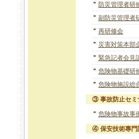
防災管理者研
副防災管理者
再研修会
災害対策本部
緊急記者会見
危険物基礎研
危険物施設総
③ 事故防止セミ
危険物事故事
④ 保安技術專門