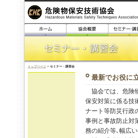
トップページ
>
セミナー・講習会
最新でお役に
協会では、危険物
保安対策に係る技
ナート等防災行政
事例と事故防止対
務の紹介等､幅広