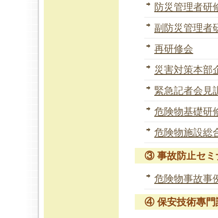
防災管理者研
副防災管理者
再研修会
災害対策本部
緊急記者会見
危険物基礎研
危険物施設総
③ 事故防止セミ
危険物事故事
④ 保安技術專門