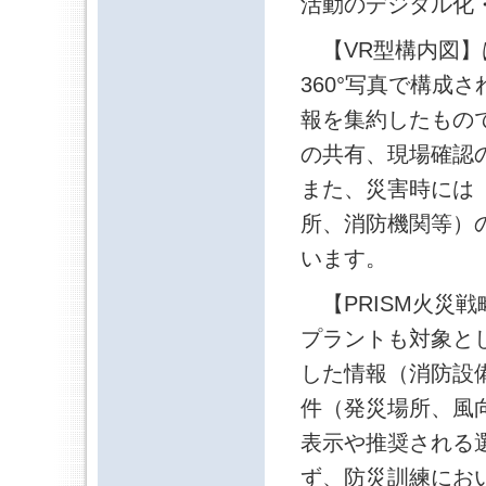
活動のデジタル化
【VR型構内図】
360°写真で構成
報を集約したもの
の共有、現場確認
また、災害時には「
所、消防機関等）
います。
【PRISM火災戦
プラントも対象と
した情報（消防設
件（発災場所、風
表示や推奨される
ず、防災訓練にお