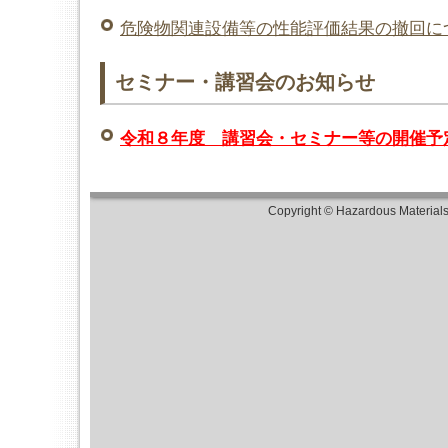
援助について
危険物関連設備等の性能評価結果の撤回に
★職員の募集を行っております★（土木審
地下貯蔵タンク及びタンク室等の構造・設
セミナー・講習会のお知らせ
表（令和8年3月31日現在）を掲載しました
危険物施設における非危険場所等の評価業
令和８年度 講習会・セミナー等の開催予
和8年4月1日施行）
顧客に自ら給油等をさせる給油取扱所にお
置を使用する監視システムの試験確認業務
Copyright © Hazardous Material
8年4月1日施行）