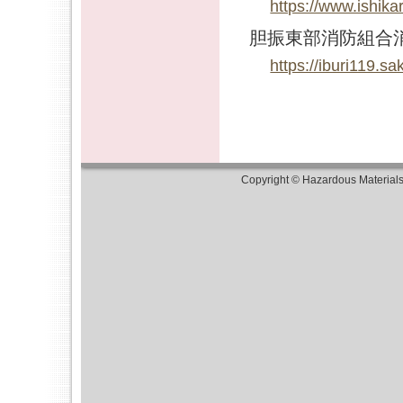
https://www.ishika
胆振東部消防組合
https://iburi119.sa
Copyright © Hazardous Material