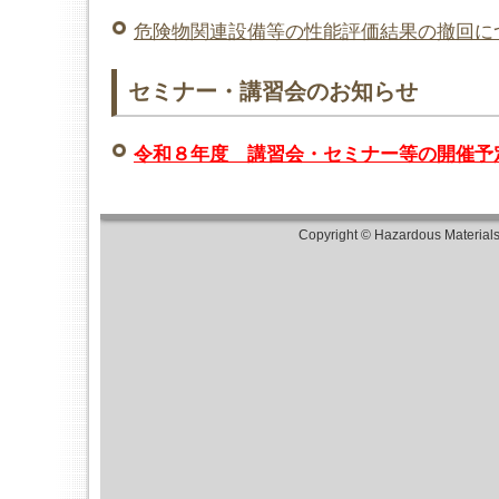
援助について
危険物関連設備等の性能評価結果の撤回に
★職員の募集を行っております★（土木審
地下貯蔵タンク及びタンク室等の構造・設
セミナー・講習会のお知らせ
表（令和8年3月31日現在）を掲載しました
危険物施設における非危険場所等の評価業
令和８年度 講習会・セミナー等の開催予
和8年4月1日施行）
顧客に自ら給油等をさせる給油取扱所にお
置を使用する監視システムの試験確認業務
Copyright © Hazardous Material
8年4月1日施行）